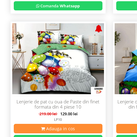
Comanda
Whatsapp
Lenjerie de pat cu oua de Paste din finet
Lenjerie 
formata din 4 piese 10
din 
219.00 lei
129.00 lei
LP10
Adauga in cos