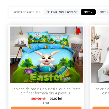
SORTARE PRODUSE:
CELE MAI NOI PRODUSE
PRET ▲
PRET 
Lenjerie de pat cu iepurasi si oua de Paste
Lenjerie 
din finet formata din 4 piese 01
din 
209.00 lei
129.00 lei
LP01