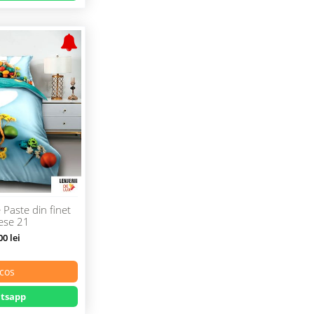
 Paste din finet
iese 21
0 lei
cos
tsapp