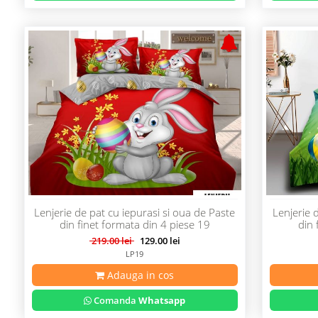
Lenjerie de pat cu iepurasi si oua de Paste
Lenjerie 
din finet formata din 4 piese 19
din 
219.00 lei
129.00 lei
LP19
Adauga in cos
Comanda
Whatsapp