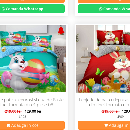
Comanda
Whatsapp
Comanda
Wha
de pat cu iepurasi si oua de Paste
Lenjerie de pat cu iepuras
finet formata din 4 piese 08
din finet formata din
219.00 lei
129.00 lei
219.00 lei
129.0
LP08
LP09
Adauga in cos
Adauga in 