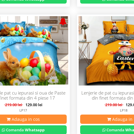
de pat cu iepurasi si oua de Paste
Lenjerie de pat cu iepuras
finet formata din 4 piese 17
din finet formata din
219.00 lei
129.00 lei
219.00 lei
129.0
LP17
LP18
Adauga in cos
Adauga in 
Comanda
Whatsapp
Comanda
Wha