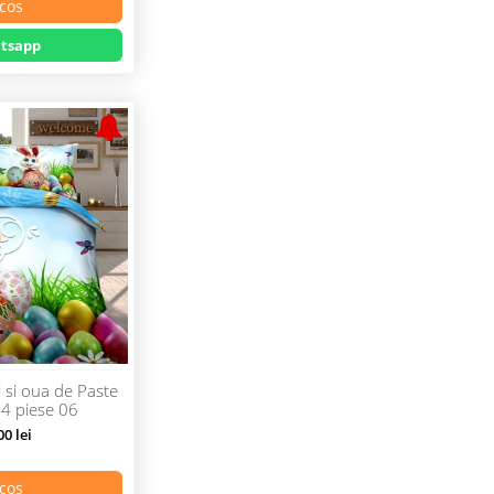
cos
tsapp
i si oua de Paste
 4 piese 06
0 lei
cos