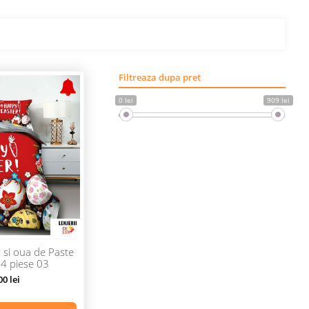
Filtreaza dupa pret
0 lei
909 lei
i si oua de Paste
 4 piese 03
0 lei