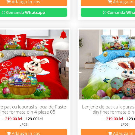
Adauga in cos
Adauga in 
Comanda
Whatsapp
Comanda
Wha
de pat cu iepurasi si oua de Paste
Lenjerie de pat cu iepuras
finet formata din 4 piese 05
din finet formata din
219.00 lei
129.00 lei
219.00 lei
129.0
LP05
LP06
Adauga in cos
Adauga in 