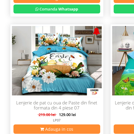
Comanda
Whatsapp
Lenjerie de pat cu oua de Paste din finet
Lenjerie 
formata din 4 piese 07
din 
219.00 lei
129.00 lei
LP07
Adauga in cos