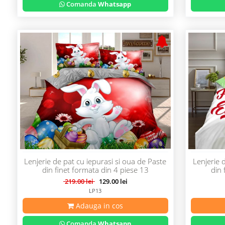
Comanda
Whatsapp
Lenjerie de pat cu iepurasi si oua de Paste
Lenjerie 
din finet formata din 4 piese 13
din 
219.00 lei
129.00 lei
LP13
Adauga in cos
Comanda
Whatsapp