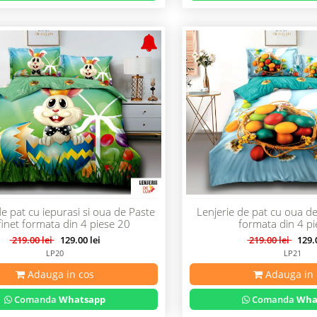
de pat cu iepurasi si oua de Paste
Lenjerie de pat cu oua de
finet formata din 4 piese 20
formata din 4 p
219.00 lei
129.00 lei
219.00 lei
129.0
LP20
LP21
Adauga in cos
Adauga in 
Comanda
Whatsapp
Comanda
Wha