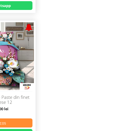
tsapp
 Paste din finet
iese 12
0 lei
cos