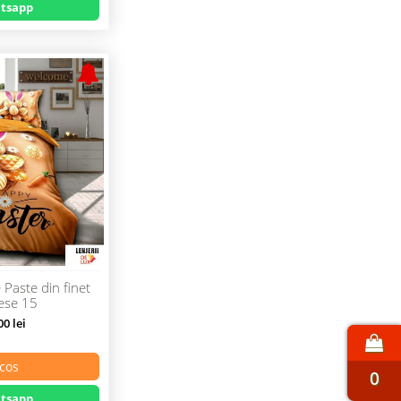
tsapp
 Paste din finet
iese 15
0 lei
cos
0
tsapp