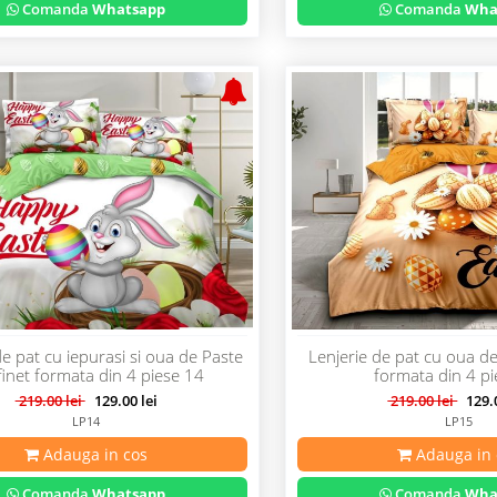
Comanda
Whatsapp
Comanda
Wha
de pat cu iepurasi si oua de Paste
Lenjerie de pat cu oua de
finet formata din 4 piese 14
formata din 4 p
219.00 lei
129.00 lei
219.00 lei
129.0
LP14
LP15
Adauga in cos
Adauga in 
Comanda
Whatsapp
Comanda
Wha