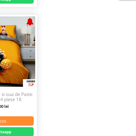
i si oua de Paste
 4 piese 18
0 lei
cos
tsapp