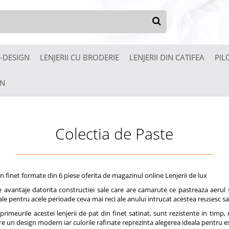
-DESIGN
LENJERII CU BRODERIE
LENJERII DIN CATIFEA
PIL
UN
Colectia de Paste
in finet formate din 6 piese oferita de magazinul online Lenjerii de lux
 avantaje datorita constructiei sale care are camarute ce pastreaza aerul s
eale pentru acele perioade ceva mai reci ale anului intrucat acestea reusesc sa
imprimeurile acestei lenjerii de pat din finet satinat, sunt rezistente in tim
are un design modern iar culorile rafinate reprezinta alegerea ideala pentru es