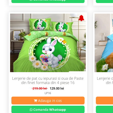
Lenjerie de pat cu iepurasi si oua de Paste
Lenjerie 
din finet formata din 4 piese 16
din 
219.00 lei
129.00 lei
LP16
Adauga in cos
Comanda
Whatsapp