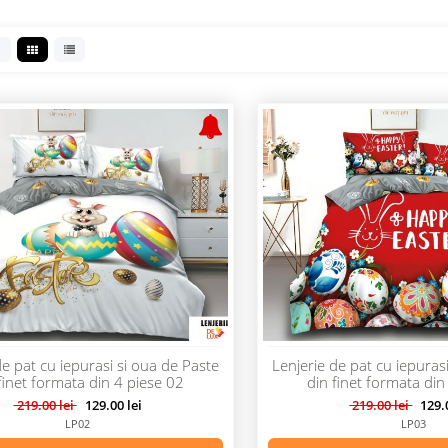
▼
de pat cu iepurasi si oua de Paste
Lenjerie de pat cu iepuras
finet formata din 4 piese 02
din finet formata din
219.00 lei
129.00 lei
219.00 lei
129.0
LP02
LP03