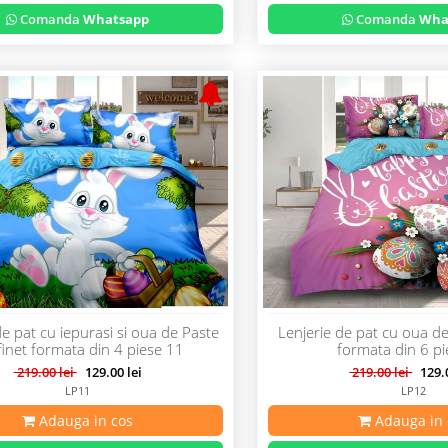
Comanda
Whatsapp
Comanda
Wha
de pat cu iepurasi si oua de Paste
Lenjerie de pat cu oua de
finet formata din 4 piese 11
formata din 6 p
219.00 lei
129.00 lei
219.00 lei
129.0
LP11
LP12
Adauga in cos
Adauga in 