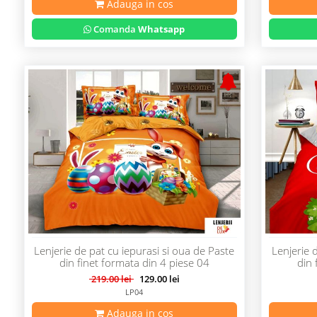
Adauga in cos
Comanda
Whatsapp
Lenjerie de pat cu iepurasi si oua de Paste
Lenjerie 
din finet formata din 4 piese 04
din 
219.00 lei
129.00 lei
LP04
Adauga in cos