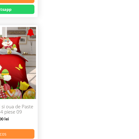
tsapp
i si oua de Paste
 4 piese 09
0 lei
cos