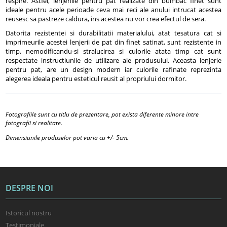
respire. Astfel, lenjeriile pentru pat realizate din bumbac finet sunt
ideale pentru acele perioade ceva mai reci ale anului intrucat acestea
reusesc sa pastreze caldura, ins acestea nu vor crea efectul de sera.
Datorita rezistentei si durabilitatii materialului, atat tesatura cat si
imprimeurile acestei lenjerii de pat din finet satinat, sunt rezistente in
timp, nemodificandu-si stralucirea si culorile atata timp cat sunt
respectate instructiunile de utilizare ale produsului. Aceasta lenjerie
pentru pat, are un design modern iar culorile rafinate reprezinta
alegerea ideala pentru esteticul reusit al propriului dormitor.
Fotografiile sunt cu titlu de prezentare, pot exista diferente minore intre
fotografii si realitate.
Dimensiunile produselor pot varia cu +/- 5cm.
DESPRE NOI
Istoricul nostru
Testimoniale