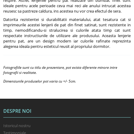
respire. Astfel, lenjeriile pentru pat realizate din bumbac finet sunt
ideale pentru acele perioade ceva mai reci ale anului intrucat acestea
reusesc sa pastreze caldura, ins acestea nu vor crea efectul de sera.
Datorita rezistentei si durabilitatii materialului, atat tesatura cat si
imprimeurile acestei lenjerii de pat din finet satinat, sunt rezistente in
timp, nemodificandu-si stralucirea si culorile atata timp cat sunt
respectate instructiunile de utilizare ale produsului. Aceasta lenjerie
pentru pat, are un design modern iar culorile rafinate reprezinta
alegerea ideala pentru esteticul reusit al propriului dormitor.
Fotografiile sunt cu titlu de prezentare, pot exista diferente minore intre
fotografii si realitate.
Dimensiunile produselor pot varia cu +/- 5cm.
DESPRE NOI
Istoricul nostru
Testimoniale